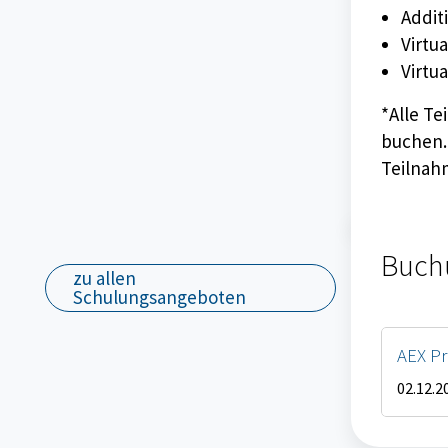
Addit
Virtu
Virtu
*Alle T
buchen. 
Teilnahm
Buchungs
Buch
zu allen
Schulungsangeboten
AEX Pr
02.12.2