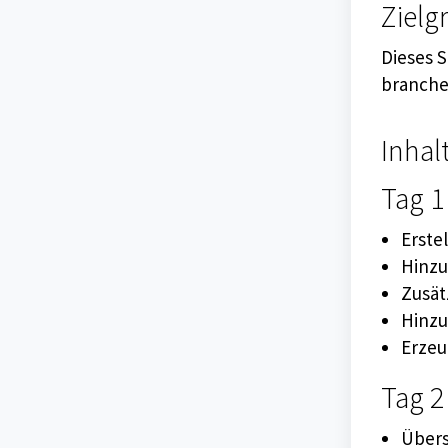
Zielg
Dieses S
branche
Inhal
Tag 1
Erste
Hinzu
Zusät
Hinzu
Erzeu
Tag 2
Übers