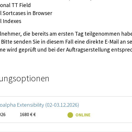
ional TT Field
al Sortcases in Browser
al Indexes
eilnehmer, die bereits am ersten Tag teilgenommen hab
Bitte senden Sie in diesem Fall eine direkte E-Mail an
e wird geprüft und bei der Auftragserstellung entspre
optionen überspringen
ungsoptionen
oalpha Extensibility (02-03.12.2026)
026
1680 € €
ONLINE